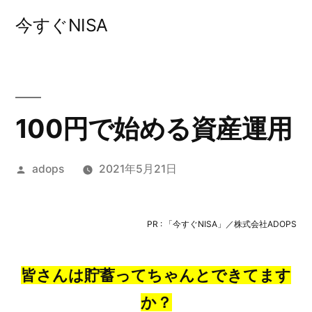
コ
今すぐNISA
ン
テ
ン
ツ
100円で始める資産運用
へ
投
adops
2021年5月21日
ス
稿
キ
者:
PR : 「今すぐNISA」／株式会社ADOPS
ッ
プ
皆さんは貯蓄ってちゃんとできてます
か？