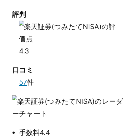
評判
4.3
口コミ
57
件
手数料
4.4