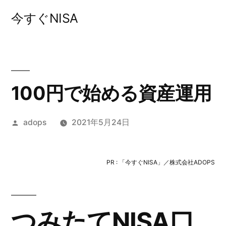
コ
今すぐNISA
ン
テ
ン
ツ
100円で始める資産運用
へ
投
adops
2021年5月24日
ス
稿
キ
者:
PR : 「今すぐNISA」／株式会社ADOPS
ッ
プ
つみたてNISA口