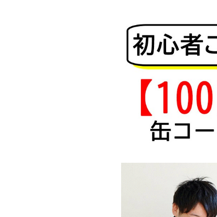
コ
ン
テ
ン
ツ
へ
ス
キ
ッ
プ