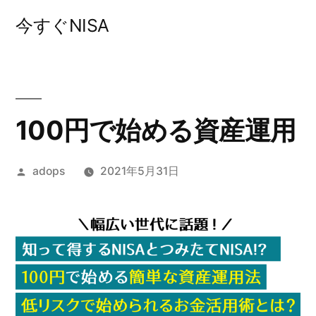
コ
今すぐNISA
ン
テ
ン
ツ
100円で始める資産運用
へ
投
adops
2021年5月31日
ス
稿
キ
者:
ッ
プ